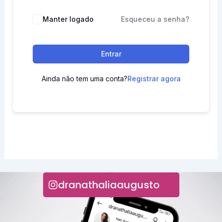
Manter logado
Esqueceu a senha?
Entrar
Ainda não tem uma conta?
Registrar agora
INSTAGRAM
dranathaliaaugusto