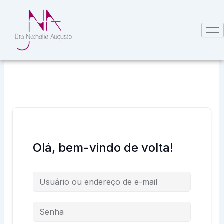
Ir
para
o
conteúdo
Olá, bem-vindo de volta!