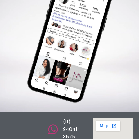
(11)
94041-
3575