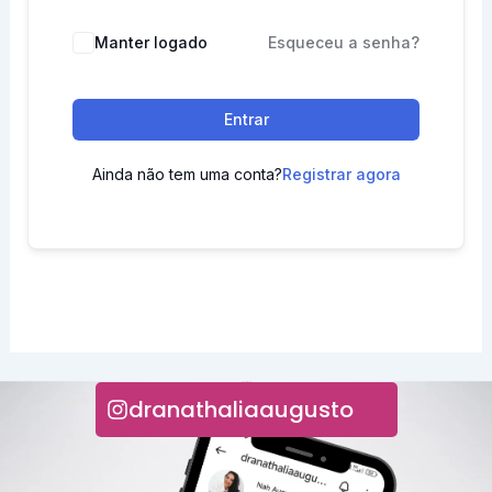
Manter logado
Esqueceu a senha?
Entrar
Ainda não tem uma conta?
Registrar agora
INSTAGRAM
dranathaliaaugusto