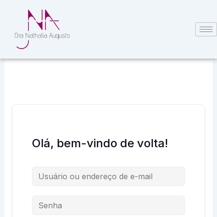
Ir
para
o
conteúdo
Olá, bem-vindo de volta!