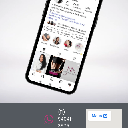
(11)
94041-
3575