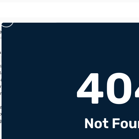
ed
as vindas
 Experience
ico – Aulas Essenciais
las Essenciais
las Essenciais 2.0
ora da Transformação
ra
9 – BONUS – Lotando a agenda com lipo de papada hd
10 – Bonus Como tirar foto de seu paciente de forma estratégica
gia de Lifting de Mento